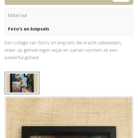
Materiaal
Foto’s en knipsels
Een collage van foto’s en knipsels die kracht uitbeelden,
ieder op geheel eigen wijze en samen vormen ze een
powerful geheel