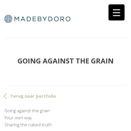
GOING AGAINST THE GRAIN
Terug naar portfolio
Going against the grain
Your own way
Sharing the naked truth