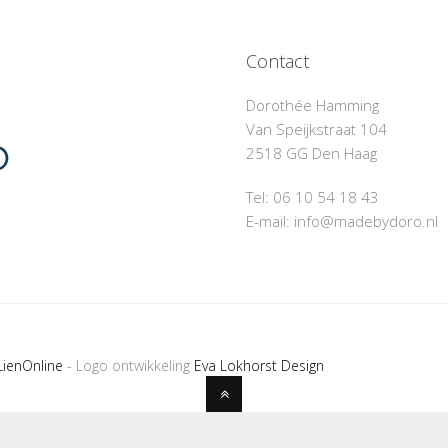
Contact
Dorothée Hamming
Van Speijkstraat 104
2518 GG Den Haag
Tel: 06 10 54 18 43‬
E-mail: info@madebydoro.nl
LienOnline
- Logo ontwikkeling
Eva Lokhorst Design